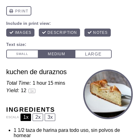
kuchen de duraznos
Total Time:
1 hour 15 mins
Yield:
1
2
1
x
INGREDIENTS
1x
2x
3x
ESCALA
1 1/2
taza de harina para todo uso, sin polvos de
hornear