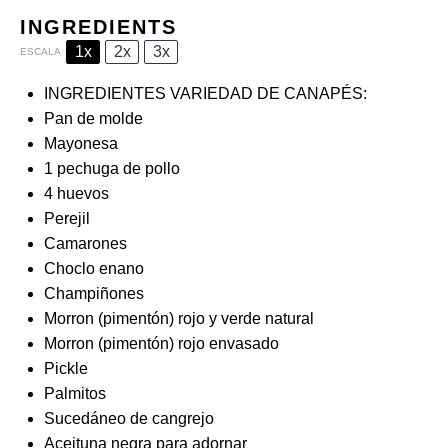
INGREDIENTS
1x
2x
3x
ESCALA
INGREDIENTES VARIEDAD DE CANAPÉS:
Pan de molde
Mayonesa
1
pechuga de pollo
4
huevos
Perejil
Camarones
Choclo enano
Champiñones
Morron (pimentón) rojo y verde natural
Morron (pimentón) rojo envasado
Pickle
Palmitos
Sucedáneo de cangrejo
Aceituna negra para adornar