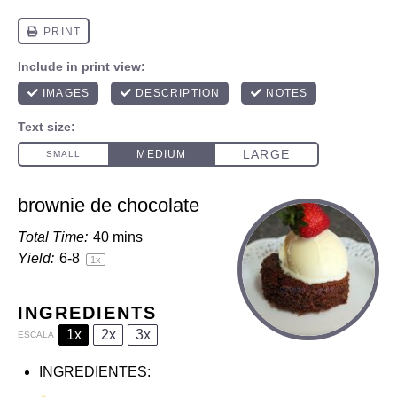
brownie de chocolate
Total Time:
40 mins
Yield:
6
-8
1
x
INGREDIENTS
1x
2x
3x
ESCALA
INGREDIENTES: