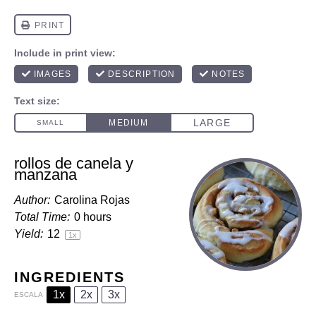
rollos de canela y
manzana
Author:
Carolina Rojas
Total Time:
0 hours
Yield:
1
2
1
x
INGREDIENTS
1x
2x
3x
ESCALA