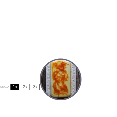
1x
2x
3x
ESCALA