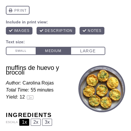
muffins de huevo y
brocoli
Author:
Carolina Rojas
Total Time:
55 minutes
Yield:
1
2
1
x
INGREDIENTS
1x
2x
3x
ESCALA