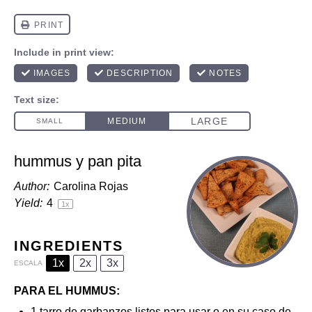
hummus y pan pita
Author:
Carolina Rojas
Yield:
4
1
x
INGREDIENTS
1x
2x
3x
ESCALA
PARA EL HUMMUS:
1
tarro de garbanzos listos para usar o en su caso de