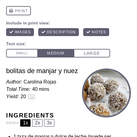
bolitas de manjar y nuez
Author:
Carolina Rojas
Total Time:
40 mins
Yield:
2
0
1
x
INGREDIENTS
1x
2x
3x
ESCALA
1
taza de manjar o dulce de leche (puede ser